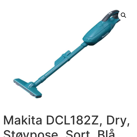
Makita DCL182Z, Dry,
Støvpose, Sort, Blå,