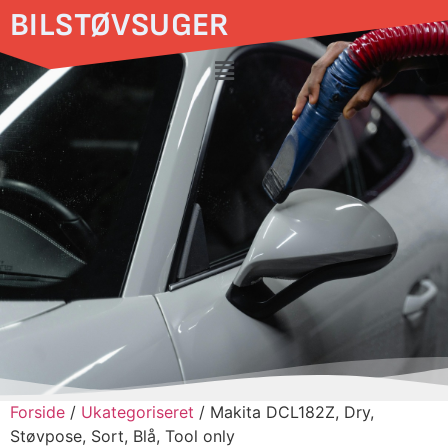
BILSTØVSUGER
Forside
/
Ukategoriseret
/ Makita DCL182Z, Dry,
Støvpose, Sort, Blå, Tool only