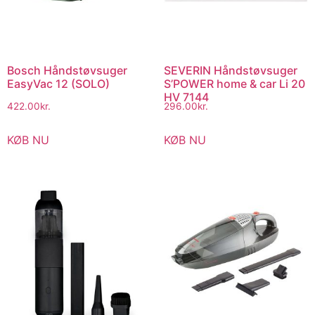
Bosch Håndstøvsuger
SEVERIN Håndstøvsuger
EasyVac 12 (SOLO)
S’POWER home & car Li 20
HV 7144
422.00
kr.
296.00
kr.
KØB NU
KØB NU