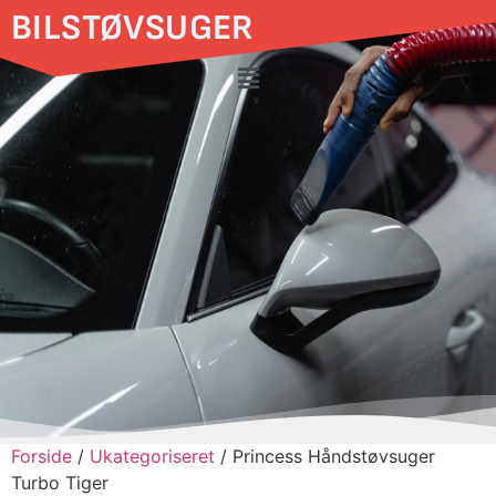
BILSTØVSUGER
Forside
/
Ukategoriseret
/ Princess Håndstøvsuger
Turbo Tiger