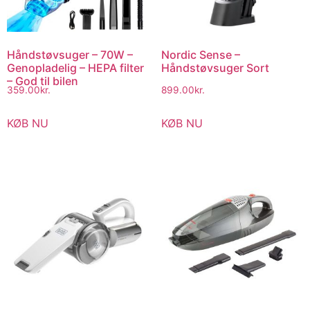
Håndstøvsuger – 70W –
Nordic Sense –
Genopladelig – HEPA filter
Håndstøvsuger Sort
– God til bilen
359.00
kr.
899.00
kr.
KØB NU
KØB NU