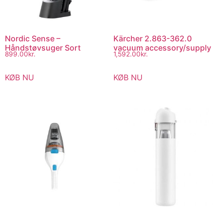
Nordic Sense –
Kärcher 2.863-362.0
Håndstøvsuger Sort
vacuum accessory/supply
899.00
kr.
1,592.00
kr.
KØB NU
KØB NU