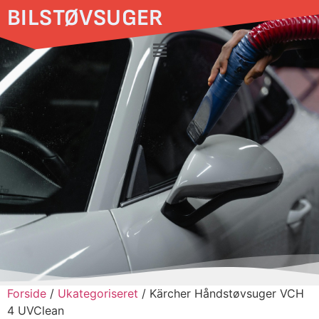
BILSTØVSUGER
Forside
/
Ukategoriseret
/ Kärcher Håndstøvsuger VCH
4 UVClean