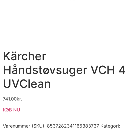
Kärcher
Håndstøvsuger VCH 4
UVClean
741.00
kr.
KØB NU
Varenummer (SKU):
8537282341165383737
Kategori: