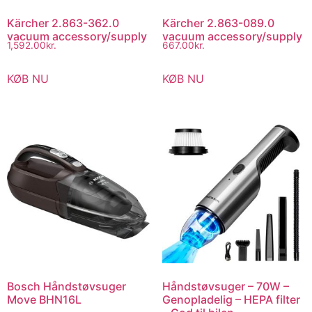
Kärcher 2.863-362.0
Kärcher 2.863-089.0
vacuum accessory/supply
vacuum accessory/supply
1,592.00
kr.
667.00
kr.
KØB NU
KØB NU
Bosch Håndstøvsuger
Håndstøvsuger – 70W –
Move BHN16L
Genopladelig – HEPA filter