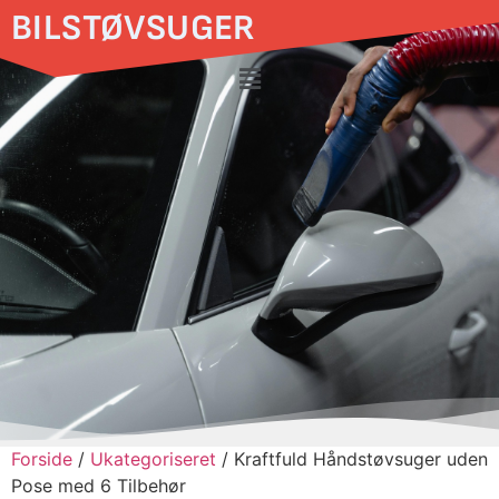
BILSTØVSUGER
Forside
/
Ukategoriseret
/ Kraftfuld Håndstøvsuger uden
Pose med 6 Tilbehør