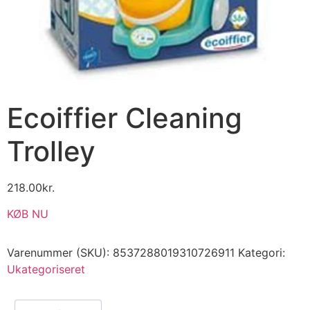
Ecoiffier Cleaning
Trolley
218.00
kr.
KØB NU
Varenummer (SKU):
8537288019310726911
Kategori:
Ukategoriseret