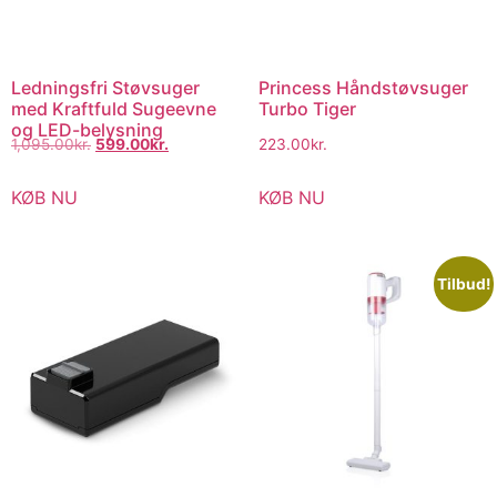
Ledningsfri Støvsuger
Princess Håndstøvsuger
med Kraftfuld Sugeevne
Turbo Tiger
og LED-belysning
1,095.00
kr.
599.00
kr.
223.00
kr.
KØB NU
KØB NU
Tilbud!