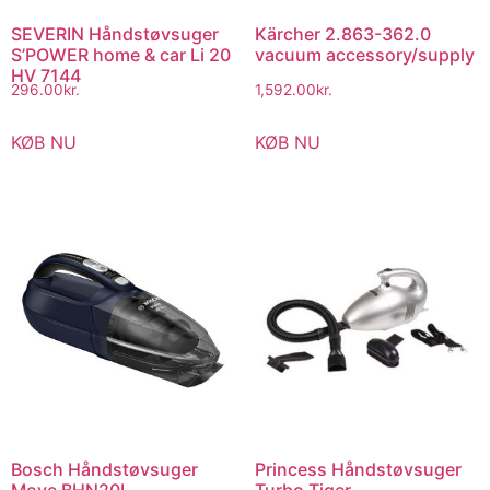
SEVERIN Håndstøvsuger
Kärcher 2.863-362.0
S’POWER home & car Li 20
vacuum accessory/supply
HV 7144
296.00
kr.
1,592.00
kr.
KØB NU
KØB NU
Bosch Håndstøvsuger
Princess Håndstøvsuger
Move BHN20L
Turbo Tiger