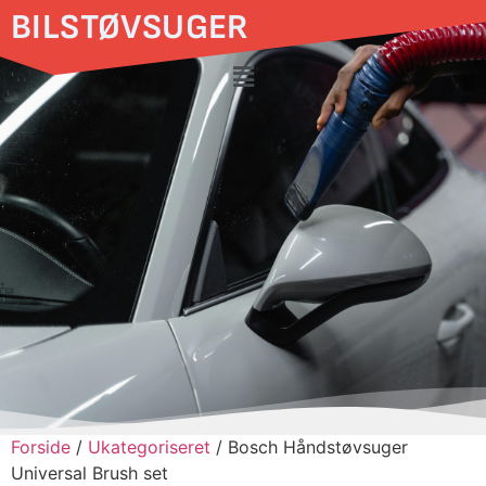
BILSTØVSUGER
Forside
/
Ukategoriseret
/ Bosch Håndstøvsuger
Universal Brush set