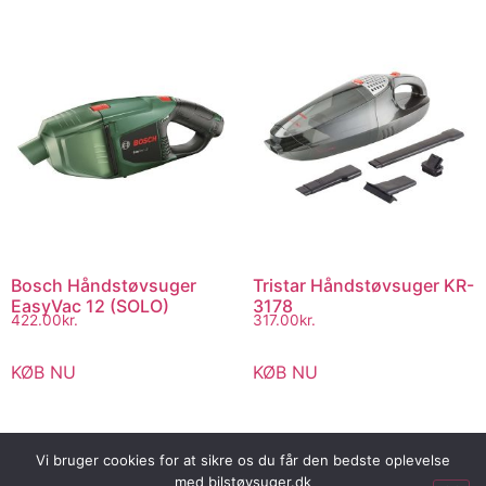
Bosch Håndstøvsuger
Tristar Håndstøvsuger KR-
EasyVac 12 (SOLO)
3178
422.00
kr.
317.00
kr.
KØB NU
KØB NU
Vi bruger cookies for at sikre os du får den bedste oplevelse
med bilstøvsuger.dk