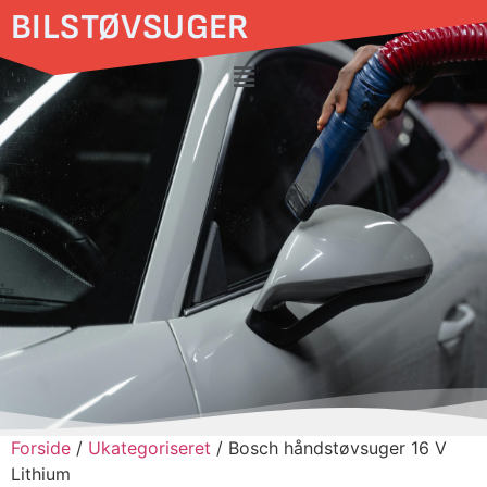
BILSTØVSUGER
Forside
/
Ukategoriseret
/ Bosch håndstøvsuger 16 V
Lithium