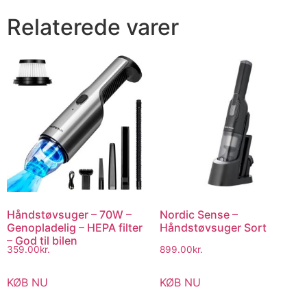
Relaterede varer
Håndstøvsuger – 70W –
Nordic Sense –
Genopladelig – HEPA filter
Håndstøvsuger Sort
– God til bilen
359.00
kr.
899.00
kr.
KØB NU
KØB NU