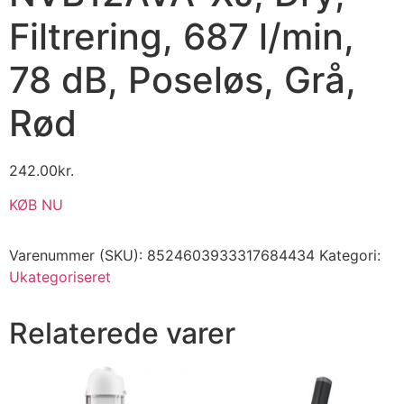
Filtrering, 687 l/min,
78 dB, Poseløs, Grå,
Rød
242.00
kr.
KØB NU
Varenummer (SKU):
8524603933317684434
Kategori:
Ukategoriseret
Relaterede varer