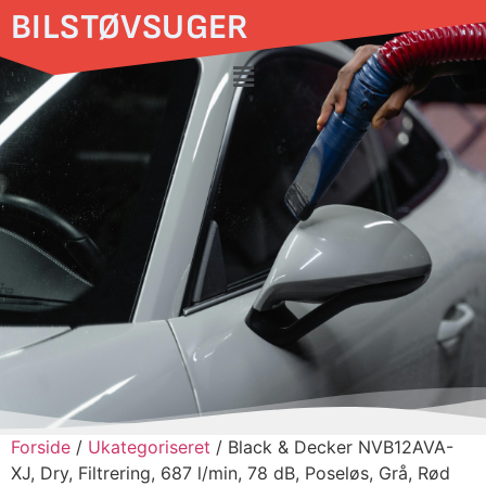
BILSTØVSUGER
Forside
/
Ukategoriseret
/ Black & Decker NVB12AVA-
XJ, Dry, Filtrering, 687 l/min, 78 dB, Poseløs, Grå, Rød