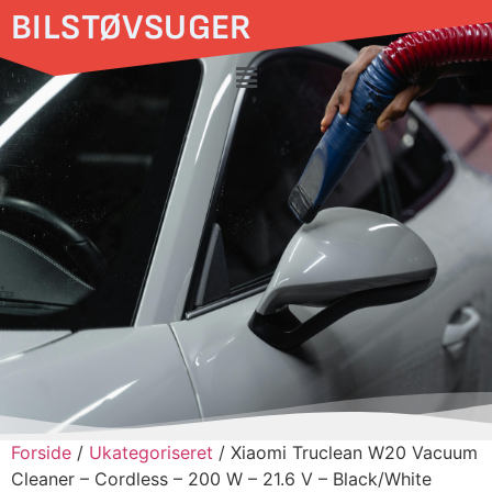
BILSTØVSUGER
Forside
/
Ukategoriseret
/ Xiaomi Truclean W20 Vacuum
Cleaner – Cordless – 200 W – 21.6 V – Black/White