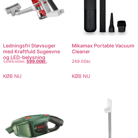
Ledningsfri Støvsuger
Mikamax Portable Vacuum
med Kraftfuld Sugeevne
Cleaner
og LED-belysning
1,095.00
kr.
599.00
kr.
249.00
kr.
KØB NU
KØB NU