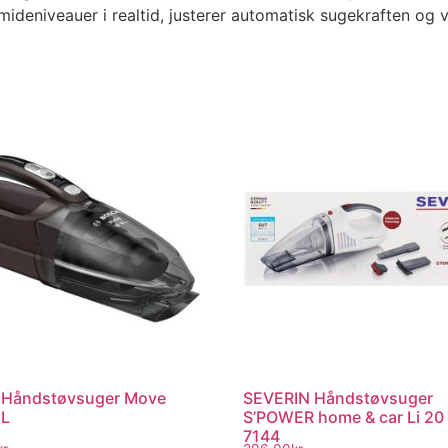
ideniveauer i realtid, justerer automatisk sugekraften og vi
 Håndstøvsuger Move
SEVERIN Håndstøvsuger
L
S’POWER home & car Li 20
7144