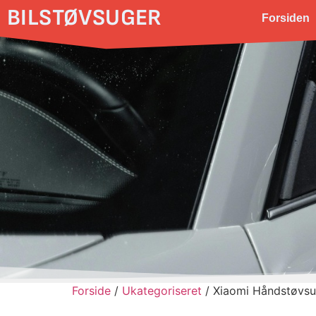
BILSTØVSUGER
Forsiden
Forside
/
Ukategoriseret
/ Xiaomi Håndstøvsu