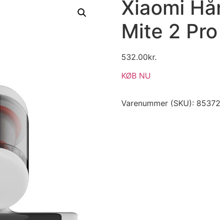
Xiaomi Hå
Mite 2 Pro
532.00
kr.
KØB NU
Varenummer (SKU):
85372