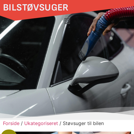
BILSTØVSUGER
Forside
/
Ukategoriseret
/ Støvsuger til bilen