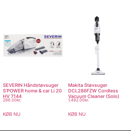
SEVERIN Håndstøvsuger
Makita Støvsuger
S’POWER home & car Li 20
DCL286FZW Cordless
HV 7144
Vacuum Cleaner (Solo)
296.00
kr.
1,492.00
kr.
KØB NU
KØB NU