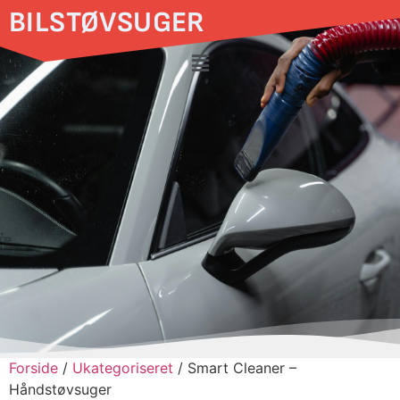
BILSTØVSUGER
Forside
/
Ukategoriseret
/ Smart Cleaner –
Håndstøvsuger