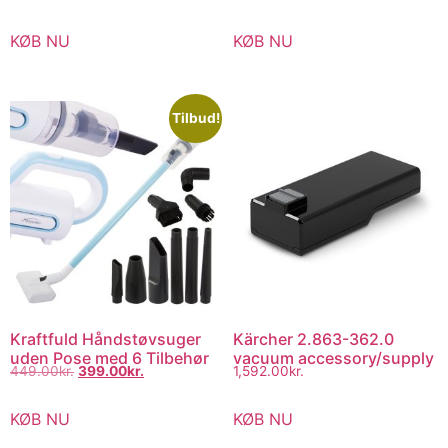
KØB NU
KØB NU
Tilbud!
Kraftfuld Håndstøvsuger
Kärcher 2.863-362.0
uden Pose med 6 Tilbehør
vacuum accessory/supply
449.00
kr.
399.00
kr.
1,592.00
kr.
KØB NU
KØB NU