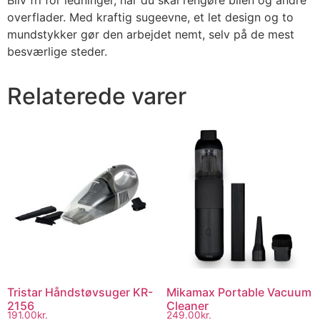
Bliv fri for ledninger, når du skal rengøre bilen og andre
overflader. Med kraftig sugeevne, et let design og to
mundstykker gør den arbejdet nemt, selv på de mest
besværlige steder.
Relaterede varer
Tristar Håndstøvsuger KR-
Mikamax Portable Vacuum
2156
Cleaner
191.00
kr.
249.00
kr.