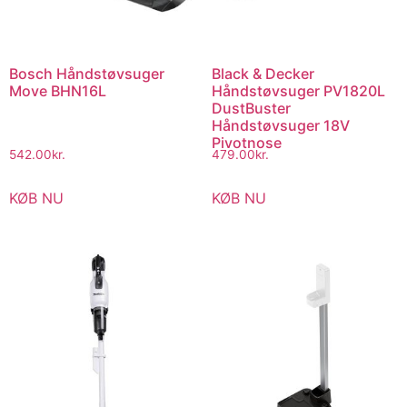
Bosch Håndstøvsuger
Black & Decker
Move BHN16L
Håndstøvsuger PV1820L
DustBuster
Håndstøvsuger 18V
Pivotnose
542.00
kr.
479.00
kr.
KØB NU
KØB NU