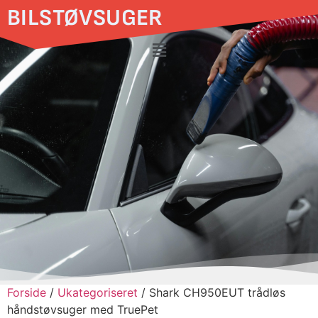
BILSTØVSUGER
Forside
/
Ukategoriseret
/ Shark CH950EUT trådløs
håndstøvsuger med TruePet