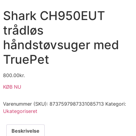
Shark CH950EUT
trådløs
håndstøvsuger med
TruePet
800.00
kr.
KØB NU
Varenummer (SKU):
8737597987331085713
Kategori:
Ukategoriseret
Beskrivelse