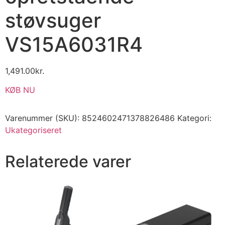
støvsuger
VS15A6031R4
1,491.00
kr.
KØB NU
Varenummer (SKU):
8524602471378826486
Kategori:
Ukategoriseret
Relaterede varer