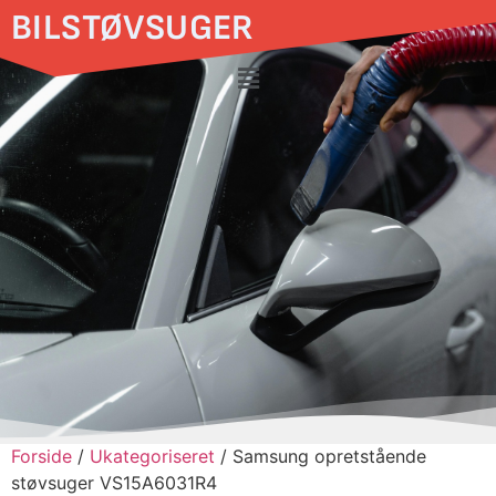
BILSTØVSUGER
Forside
/
Ukategoriseret
/ Samsung opretstående
støvsuger VS15A6031R4