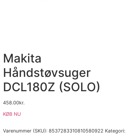
Makita
Håndstøvsuger
DCL180Z (SOLO)
458.00
kr.
KØB NU
Varenummer (SKU):
8537283310810580922
Kategori: