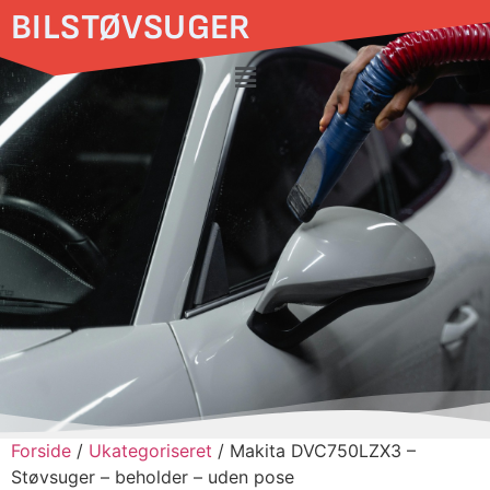
BILSTØVSUGER
Forside
/
Ukategoriseret
/ Makita DVC750LZX3 –
Støvsuger – beholder – uden pose