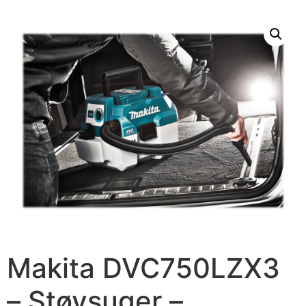
Makita DVC750LZX3
– Støvsuger –