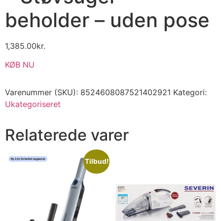
beholder – uden pose
1,385.00
kr.
KØB NU
Varenummer (SKU):
8524608087521402921
Kategori:
Ukategoriseret
Relaterede varer
Tilbud!