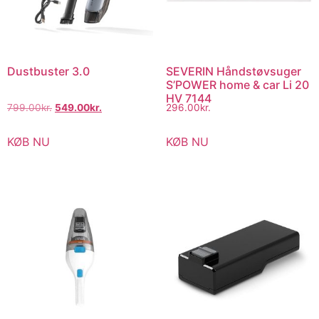
Dustbuster 3.0
SEVERIN Håndstøvsuger
S’POWER home & car Li 20
HV 7144
799.00
kr.
549.00
kr.
296.00
kr.
KØB NU
KØB NU