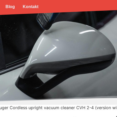
Blog
Kontakt
ger Cordless upright vacuum cleaner CVH 2-4 (version wi