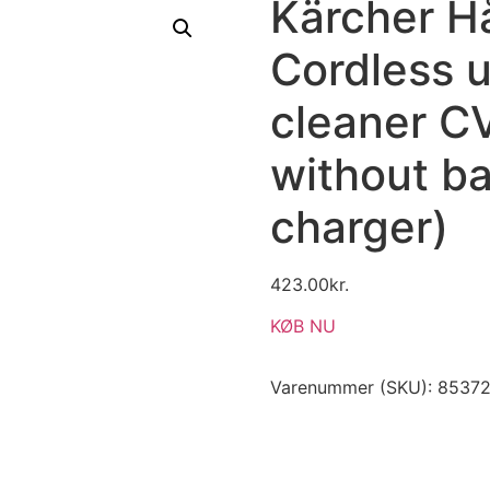
Kärcher H
Cordless 
cleaner C
without ba
charger)
423.00
kr.
KØB NU
Varenummer (SKU):
85372