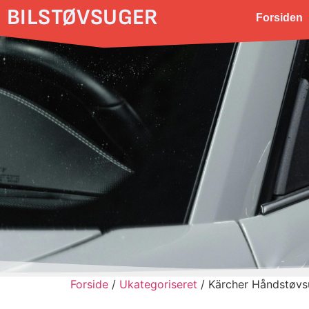
BILSTØVSUGER
Forsiden
Forside
/
Ukategoriseret
/ Kärcher Håndstøvsu