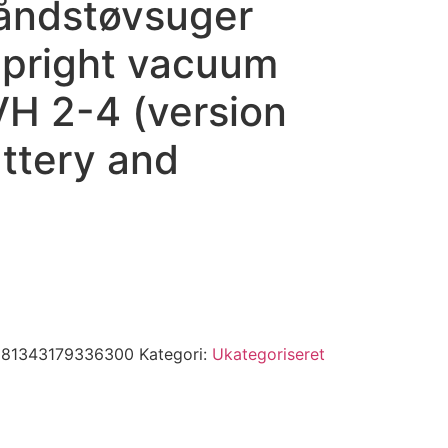
åndstøvsuger
upright vacuum
VH 2-4 (version
ttery and
81343179336300
Kategori:
Ukategoriseret