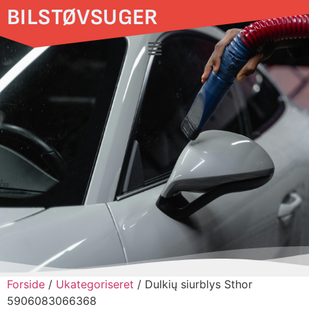
BILSTØVSUGER
Forside
/
Ukategoriseret
/ Dulkių siurblys Sthor
5906083066368