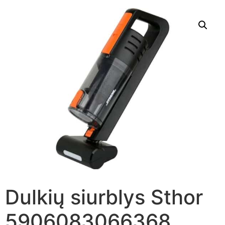
Dulkių siurblys Sthor
5906083066368