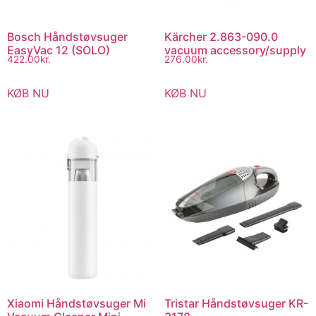
Bosch Håndstøvsuger
Kärcher 2.863-090.0
EasyVac 12 (SOLO)
vacuum accessory/supply
422.00
kr.
276.00
kr.
KØB NU
KØB NU
Xiaomi Håndstøvsuger Mi
Tristar Håndstøvsuger KR-