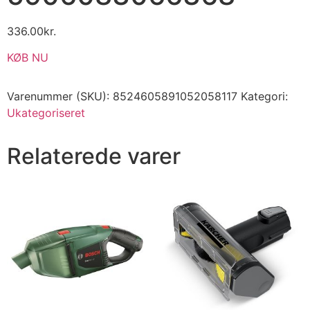
336.00
kr.
KØB NU
Varenummer (SKU):
8524605891052058117
Kategori:
Ukategoriseret
Relaterede varer