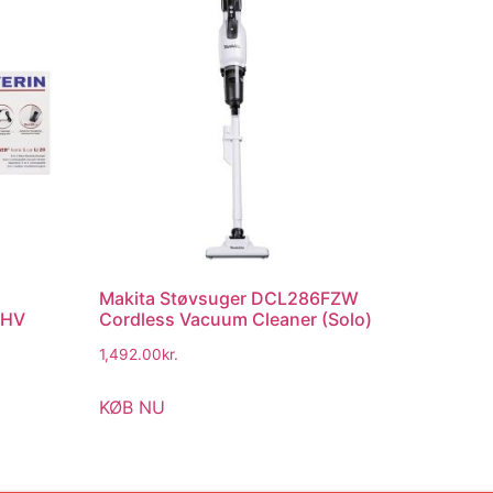
Makita Støvsuger DCL286FZW
 HV
Cordless Vacuum Cleaner (Solo)
1,492.00
kr.
KØB NU