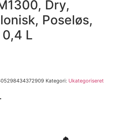
1300, Dry,
onisk, Poseløs,
 0,4 L
605298434372909
Kategori:
Ukategoriseret
r