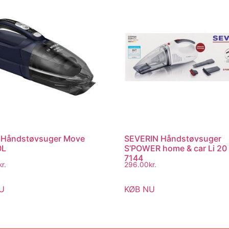
 Håndstøvsuger Move
SEVERIN Håndstøvsuger
0L
S’POWER home & car Li 20
7144
kr.
296.00
kr.
U
KØB NU