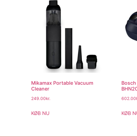
Mikamax Portable Vacuum
Bosch
Cleaner
BHN2
249.00
kr.
602.00
KØB NU
KØB N