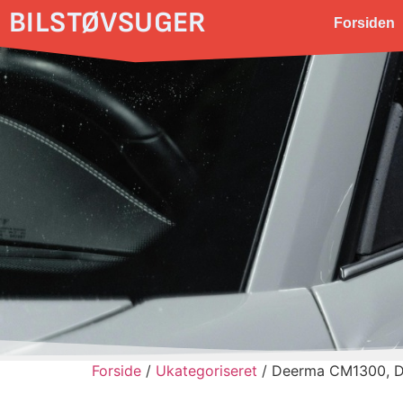
BILSTØVSUGER
Forsiden
Forside
/
Ukategoriseret
/ Deerma CM1300, Dry