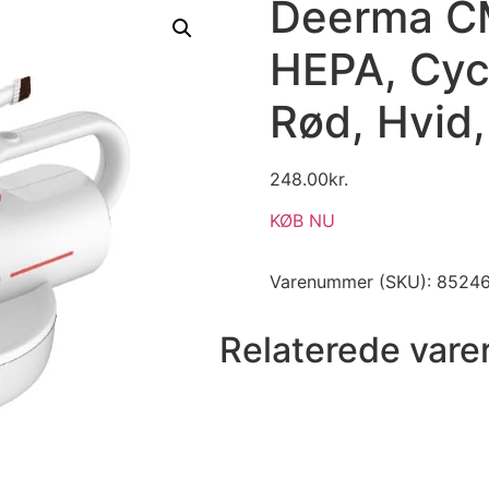
Deerma CM
HEPA, Cycl
Rød, Hvid,
248.00
kr.
KØB NU
Varenummer (SKU):
8524
Relaterede vare