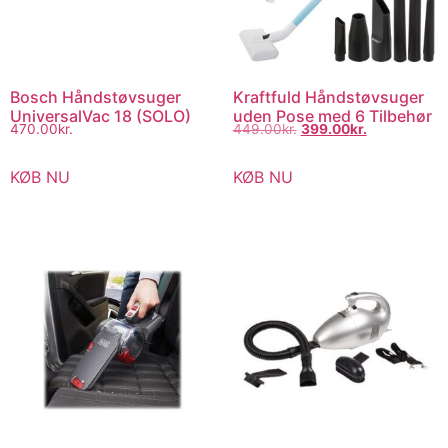
Bosch Håndstøvsuger
Kraftfuld Håndstøvsuger
UniversalVac 18 (SOLO)
uden Pose med 6 Tilbehør
470.00
kr.
449.00
kr.
399.00
kr.
KØB NU
KØB NU