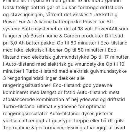
Fremstillet i Tyskland med gratis 10 års motorgaranti
Udskifteligt batteri gør at du kan forlænge driftstiden
og støvsugningen, såfremt det ønskes 1 Udskiftelig
Power For All Alliance batteripakke Power for ALL
system: Batterisystemet er del af 18 volt Power4All som
fungerer på Bosch home & Garden produkter Driftstid
pr. 3,0 Ah batteripakke: Op til 60 minutter i Eco-tilstand
med ikke-elektrisk tilbehør Op til 50 minutter i Eco-
tilstand med elektrisk gulvmundstykke Op til 17 minutter
i Auto-tilstand med elektrisk gulvmundstykke Op til 10
minutter i Turbo-tilstand med elektrisk gulvmundstykke
3 rengøringsindstillinger dækker alle
rengøringssituationer: Eco-tilstand: god ydeevne
kombineret med længst driftstid Auto-tilstand: mest
afbalancerede kombination af høj ydeevne og driftstid
Turbo-tilstand: ultimativ ydeevne for optimale
rengøringsresultater Auto-tilstand: dysen justerer
ydelsen afhængigt af gulvtype: tæppe eller hårdt gulv.
Top runtime & performance-løsning afhængigt af hvad