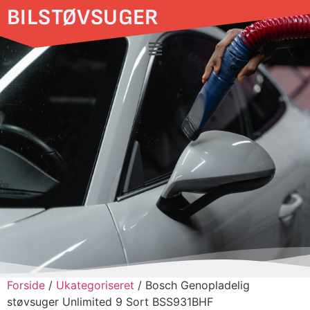
BILSTØVSUGER
Forside
/
Ukategoriseret
/ Bosch Genopladelig
støvsuger Unlimited 9 Sort BSS931BHF