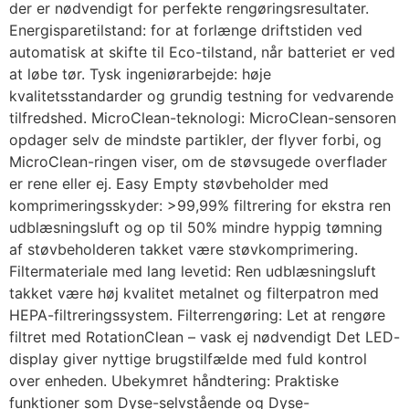
der er nødvendigt for perfekte rengøringsresultater.
Energisparetilstand: for at forlænge driftstiden ved
automatisk at skifte til Eco-tilstand, når batteriet er ved
at løbe tør. Tysk ingeniørarbejde: høje
kvalitetsstandarder og grundig testning for vedvarende
tilfredshed. MicroClean-teknologi: MicroClean-sensoren
opdager selv de mindste partikler, der flyver forbi, og
MicroClean-ringen viser, om de støvsugede overflader
er rene eller ej. Easy Empty støvbeholder med
komprimeringsskyder: >99,99% filtrering for ekstra ren
udblæsningsluft og op til 50% mindre hyppig tømning
af støvbeholderen takket være støvkomprimering.
Filtermateriale med lang levetid: Ren udblæsningsluft
takket være høj kvalitet metalnet og filterpatron med
HEPA-filtreringssystem. Filterrengøring: Let at rengøre
filtret med RotationClean – vask ej nødvendigt Det LED-
display giver nyttige brugstilfælde med fuld kontrol
over enheden. Ubekymret håndtering: Praktiske
funktioner som Dyse-selvstående og Dyse-