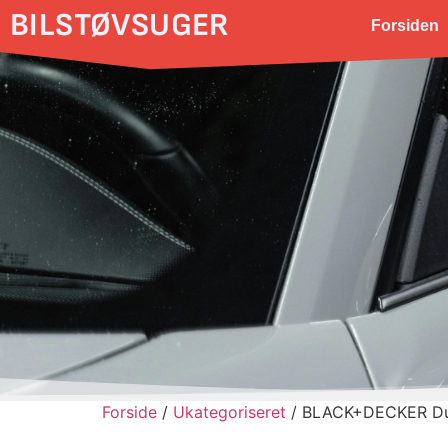
BILSTØVSUGER
Forsiden
Forside
/
Ukategoriseret
/ BLACK+DECKER Dust