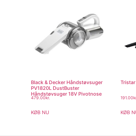
Black & Decker Håndstøvsuger
Trista
PV1820L DustBuster
Håndstøvsuger 18V Pivotnose
479.00
kr.
191.00
k
KØB NU
KØB N