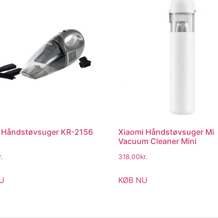
r Håndstøvsuger KR-2156
Xiaomi Håndstøvsuger Mi
Vacuum Cleaner Mini
r.
318.00
kr.
U
KØB NU