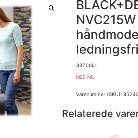
BLACK+DE
NVC215W –
håndmodel
ledningsfr
337.00
kr.
KØB NU
Varenummer (SKU):
8524
Relaterede vare