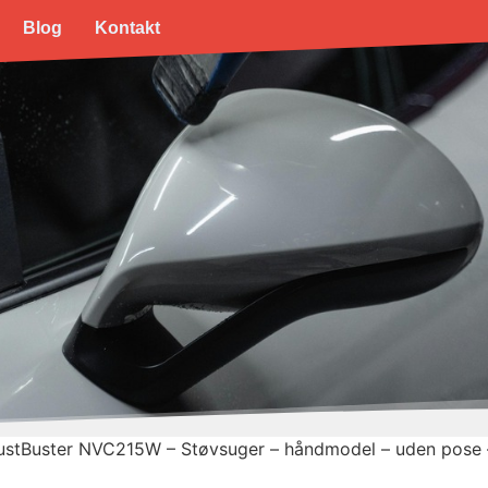
Blog
Kontakt
Buster NVC215W – Støvsuger – håndmodel – uden pose – l