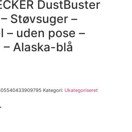
CKER DustBuster
 Støvsuger –
 – uden pose –
i – Alaska-blå
605540433909795
Kategori:
Ukategoriseret
r