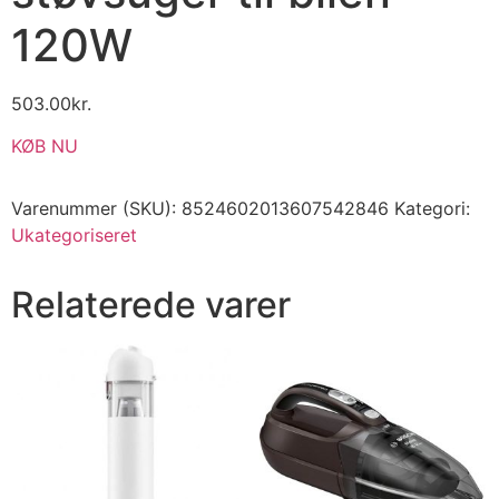
120W
503.00
kr.
KØB NU
Varenummer (SKU):
8524602013607542846
Kategori:
Ukategoriseret
Relaterede varer