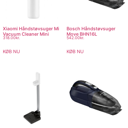
Xiaomi Håndstøvsuger Mi
Bosch Håndstøvsuger
Vacuum Cleaner Mini
Move BHN16L
318.00
kr.
542.00
kr.
KØB NU
KØB NU