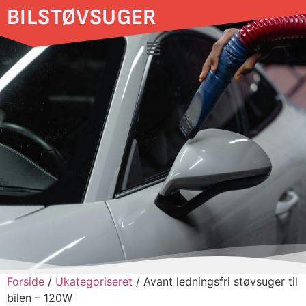
BILSTØVSUGER
Forside
/
Ukategoriseret
/ Avant ledningsfri støvsuger til
bilen – 120W