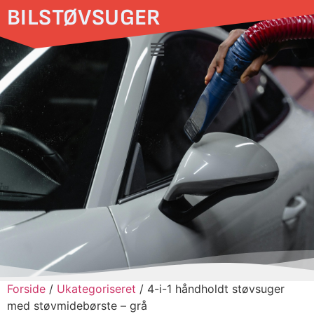
BILSTØVSUGER
Forside
/
Ukategoriseret
/ 4-i-1 håndholdt støvsuger
med støvmidebørste – grå