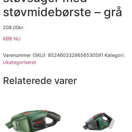
støvmidebørste – grå
208.00
kr.
KØB NU
Varenummer (SKU):
8524603329656530591
Kategori:
Ukategoriseret
Relaterede varer